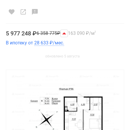
5 977 248
₽
6 358 775
₽
163 090
₽
/м
2
В ипотеку от
28 633
₽
/мес.
обновлено 5 августа