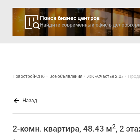
Поиск бизнес центров
Найдите современный офис в деловых ра
Новостройки
Кварти
Новострой-СПб
•
Все объявления
•
ЖК «Счастье 2.0»
•
Прода
Назад
2
2-комн. квартира, 48.43 м
, 2 эт