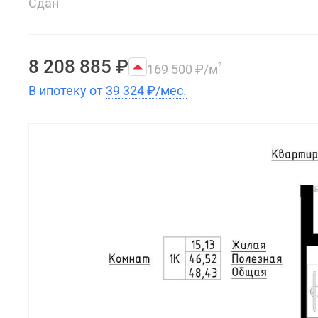
Сдан
8 208 885
₽
169 500
₽
/м
2
В ипотеку от
39 324
₽
/мес.