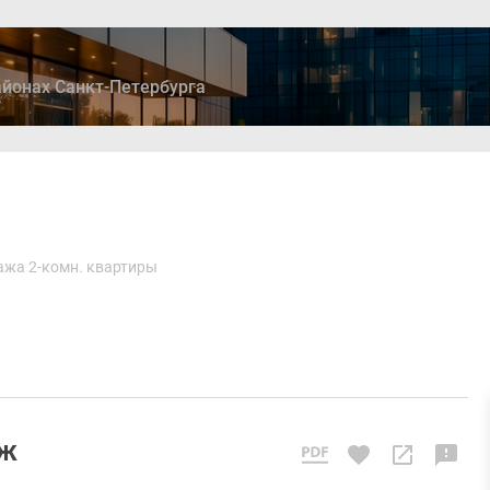
йонах Санкт-Петербурга
ры
Дома и коттеджи
Ипотека
Медиа
Консультация
жа 2-комн. квартиры
аж