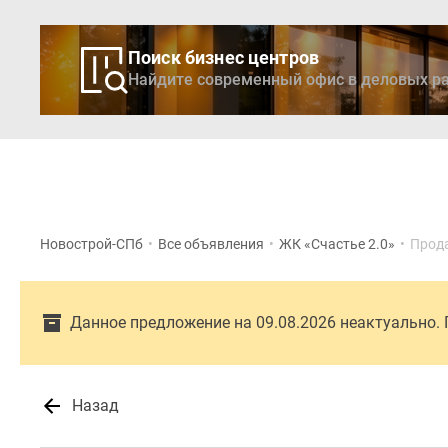
Поиск бизнес центров
Найдите современный офис в деловых ра
Новостройки
Кварти
Новострой-СПб
•
Все объявления
•
ЖК «Счастье 2.0»
•
Прод
Данное предложение на 09.08.2026 неактуально.
Назад