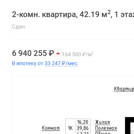
2
2-комн. квартира, 42.19 м
, 1 эт
Сдан
6 940 255
₽
164 500
₽
/м
2
В ипотеку от
33 247
₽
/мес.