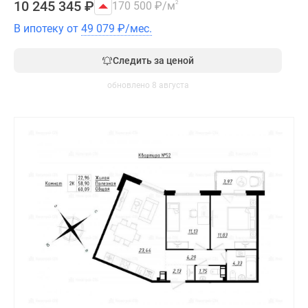
10 245 345
₽
170 500
₽
/м
2
В ипотеку от
49 079
₽
/мес.
Следить за ценой
обновлено 8 августа