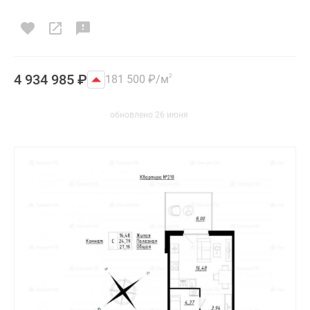
4 934 985
₽
181 500
₽
/м
2
обновлено 26 июня