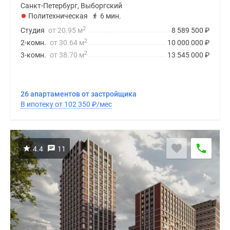
Санкт-Петербург, Выборгский
Политехническая
6 мин.
2
Студия
от 20.95 м
8 589 500
₽
2
2-комн.
от 30.64 м
10 000 000
₽
2
3-комн.
от 38.70 м
13 545 000
₽
26 апартаментов от застройщика
В ипотеку от 102 350
₽
/мес
4.4
11