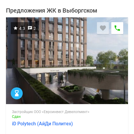
Предложения ЖК в Выборгском
4.3
2
Застройщик ООО «Евроинвест Девелопмент»
Сдан
iD Polytech (АйДи Политех)