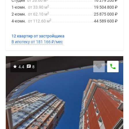
Студия
от 26.60 м
16 279 200
₽
2
1-комн.
от 33.90 м
19 504 800
₽
2
2-комн.
от 62.10 м
25 875 000
₽
2
4-комн.
от 112.60 м
44 589 600
₽
12 квартир от застройщика
В ипотеку от 181 166
₽
/мес
4.4
8