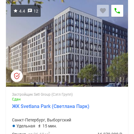
4.4
12
Застройщик Setl Group (Сэтл Групп)
Сдан
ЖК Svetlana Park (Светлана Парк)
Санкт-Петербург, Выборгский
Удельная
15 мин.
2