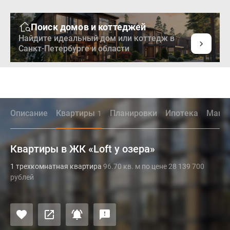
Поиск домов и коттеджей
Найдите идеальный дом или коттедж в
Санкт-Петербурге и области
Описание
Квартиры
Планировки
Ипотека
Маши
1
Квартиры в ЖК «Loft у озера»
1 трехкомнатная квартира
96.70 кв. м по цене 28 139 700
рублей