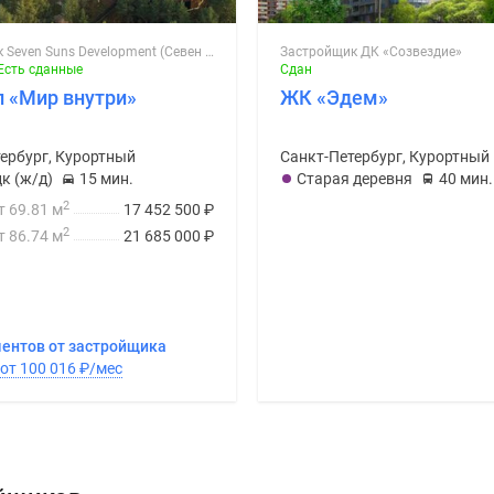
Застройщик Seven Suns Development (Севен Санс)
Застройщик ДК «Созвездие»
Есть сданные
Сдан
 «Мир внутри»
ЖК «Эдем»
ербург, Курортный
Санкт-Петербург, Курортный
к (ж/д)
15 мин.
Старая деревня
40 мин.
2
т 69.81 м
17 452 500
₽
2
т 86.74 м
21 685 000
₽
ментов от застройщика
В ипотеку от 100 016
₽
/мес