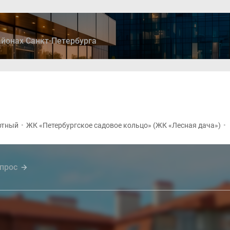
йонах Санкт-Петербурга
ры
Дома и коттеджи
Ипотека
Медиа
Консультация
ртный
•
ЖК «Петербургское садовое кольцо» (ЖК «Лесная дача»)
•
прос