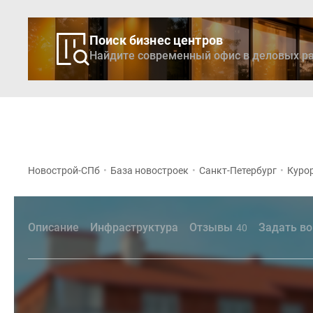
Поиск бизнес центров
Найдите современный офис в деловых ра
Новостройки
Кварти
Новострой-СПб
•
База новостроек
•
Санкт-Петербург
•
Куро
Описание
Инфраструктура
Отзывы
Задать во
40