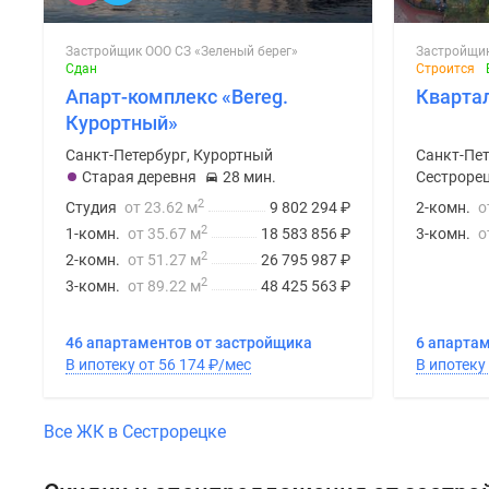
Застройщик ООО СЗ «Зеленый берег»
Сдан
Строится
Апарт-комплекс «Bereg.
Квартал
Курортный»
Санкт-Петербург, Курортный
Санкт-Пет
Старая деревня
28 мин.
Сестрорец
2
Студия
от 23.62 м
9 802 294
₽
2-комн.
о
2
1-комн.
от 35.67 м
18 583 856
₽
3-комн.
о
2
2-комн.
от 51.27 м
26 795 987
₽
2
3-комн.
от 89.22 м
48 425 563
₽
46 апартаментов от застройщика
6 апарта
В ипотеку от 56 174
₽
/мес
Все ЖК в Сестрорецке