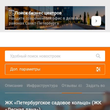
Поиск бизнес центров
Найдите современный офис в деловых
районах Санкт-Петербурга
Удобный поиск новостроек
Доп. параметры
Описание
Инфраструктура
Отзывы
Задать вопр
40
ЖК «Петербургское садовое кольцо» (ЖК
«Лесная дача»)