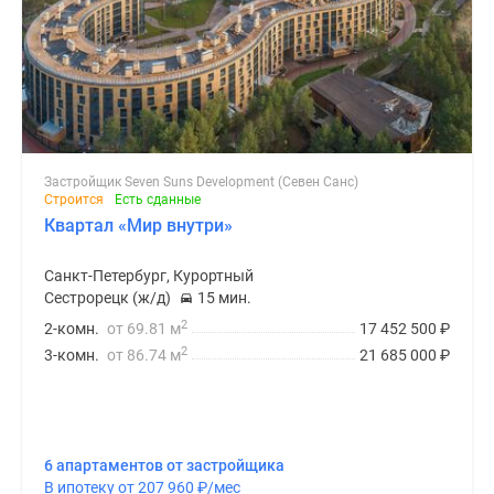
Застройщик Seven Suns Development (Севен Санс)
Строится
Есть сданные
Квартал «Мир внутри»
Санкт-Петербург, Курортный
Сестрорецк (ж/д)
15 мин.
2
2-комн.
от 69.81 м
17 452 500
₽
2
3-комн.
от 86.74 м
21 685 000
₽
6 апартаментов от застройщика
В ипотеку от 207 960
₽
/мес