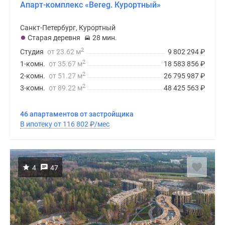
Апарт-комплекс «Bereg. Курортный»
Санкт-Петербург, Курортный
Старая деревня
28 мин.
2
Студия
от 23.62 м
9 802 294
₽
2
1-комн.
от 35.67 м
18 583 856
₽
2
2-комн.
от 51.27 м
26 795 987
₽
2
3-комн.
от 89.22 м
48 425 563
₽
46 апартаментов от застройщика
В ипотеку от 116 802
₽
/мес
4
47