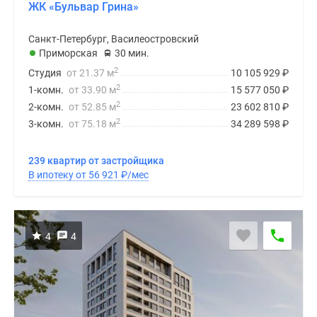
ЖК «Бульвар Грина»
Санкт-Петербург, Василеостровский
Приморская
30 мин.
2
Студия
от 21.37 м
10 105 929
₽
2
1-комн.
от 33.90 м
15 577 050
₽
2
2-комн.
от 52.85 м
23 602 810
₽
2
3-комн.
от 75.18 м
34 289 598
₽
239 квартир от застройщика
В ипотеку от 56 921
₽
/мес
4
4