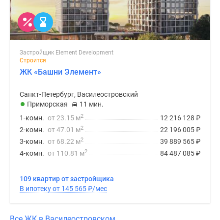
Застройщик Element Development
Строится
ЖК «Башни Элемент»
Санкт-Петербург, Василеостровский
Приморская
11 мин.
2
1-комн.
от 23.15 м
12 216 128
₽
2
2-комн.
от 47.01 м
22 196 005
₽
2
3-комн.
от 68.22 м
39 889 565
₽
2
4-комн.
от 110.81 м
84 487 085
₽
109 квартир от застройщика
В ипотеку от 145 565
₽
/мес
Все ЖК в Василеостровском