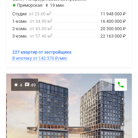
Приморская
19 мин.
2
Студия
от 23.60 м
11 948 000
₽
2
1-комн.
от 34.90 м
16 400 000
₽
2
2-комн.
от 43.00 м
20 300 000
₽
2
3-комн.
от 57.40 м
22 163 000
₽
227 квартир от застройщика
В ипотеку от 142 370
₽
/мес
4
49