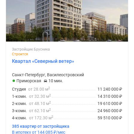
Застройщик Брусника
Строится
Квартал «Северный ветер»
Санкт-Петербург, Василеостровский
Приморская
10 мин.
2
Студия
от 28.00 м
11 240 000
₽
2
1-комн.
от 32.30 м
14 310 000
₽
2
2-комн.
от 48.10 м
19 610 000
₽
2
3-комн.
от 62.10 м
24 960 000
₽
2
4-комн.
от 172.30 м
59 510 000
₽
385 квартир от застройщика
В ипотеку от 144 085
₽
/мес