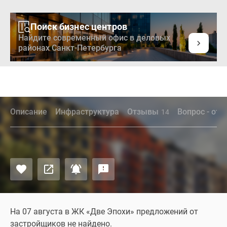
Поиск бизнес центров
Найдите современный офис в деловых
районах Санкт-Петербурга
Описание
Инфраструктура
Отзывы
Вопрос - отв
14
На 07 августа в ЖК «Две Эпохи» предложений от
застройщиков не найдено.