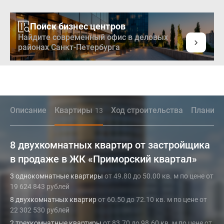
Поиск бизнес центров
Найдите современный офис в деловых
районах Санкт-Петербурга
Описание
Квартиры
Ход строительства
Планиро
13
8 двухкомнатных квартир от застройщика
в продаже в ЖК «Приморский квартал»
3 однокомнатные квартиры
от 49.80 до 50.00 кв. м по цене от
19 624 843 рублей
8 двухкомнатных квартир
от 60.50 до 72.10 кв. м по цене от
22 302 530 рублей
2 трехкомнатные квартиры
от 83.70 до 98.60 кв. м по цене от