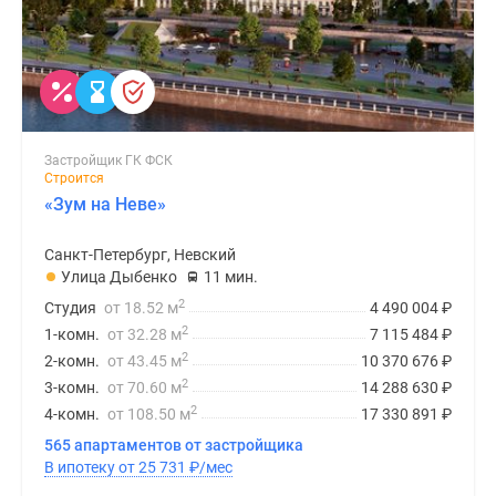
Застройщик ГК ФСК
Строится
«Зум на Неве»
Санкт-Петербург, Невский
Улица Дыбенко
11 мин.
2
Студия
от 18.52 м
4 490 004
₽
2
1-комн.
от 32.28 м
7 115 484
₽
2
2-комн.
от 43.45 м
10 370 676
₽
2
3-комн.
от 70.60 м
14 288 630
₽
2
4-комн.
от 108.50 м
17 330 891
₽
565 апартаментов от застройщика
В ипотеку от 25 731
₽
/мес