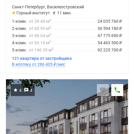
Санкт-Петербург, Василеостровский
Горный институт
11 мин.
2
1-комн.
от 39.44 м
24 035 760
₽
2
2-комн.
от 60.95 м
36 594 180
₽
2
3-комн.
от 86.64 м
47 775 690
₽
2
4-комн.
от 93.10 м
54 463 500
₽
2
5-комн.
от 146.39 м
92 225 700
₽
121 квартира от застройщика
В ипотеку от 286 405
₽
/мес
4
4