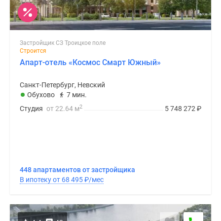
Застройщик СЗ Троицкое поле
Строится
Апарт-отель «Космос Смарт Южный»
Санкт-Петербург, Невский
Обухово
7 мин.
2
Студия
от 22.64 м
5 748 272
₽
448 апартаментов от застройщика
В ипотеку от 68 495
₽
/мес