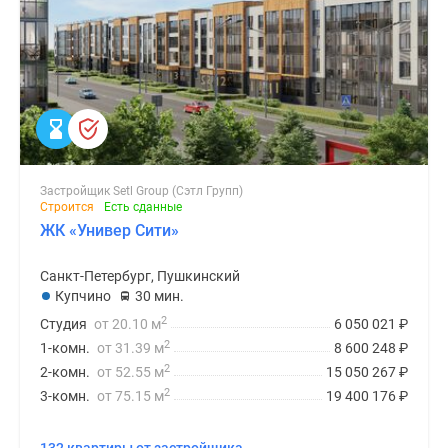
Застройщик Setl Group (Сэтл Групп)
Строится
Есть сданные
ЖК «Универ Сити»
Санкт-Петербург, Пушкинский
Купчино
30 мин.
2
Студия
от 20.10 м
6 050 021
₽
2
1-комн.
от 31.39 м
8 600 248
₽
2
2-комн.
от 52.55 м
15 050 267
₽
2
3-комн.
от 75.15 м
19 400 176
₽