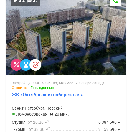
4.4
42
Застройщик ООО «ЛСР. Недвижимость–Северо-Запад»
Строится
Есть сданные
ЖК «Октябрьская набережная»
Санкт-Петербург, Невский
Ломоносовская
20 мин.
2
Студия
от 20.20 м
6 384 690
₽
2
1-комн.
от 33.30 м
9 159 696
₽