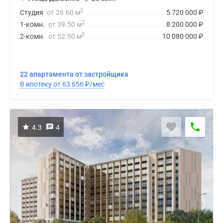
2
Студия
от 26.60 м
5 720 000
₽
2
1-комн.
от 39.50 м
8 200 000
₽
2
2-комн.
от 52.50 м
10 080 000
₽
22 апартамента от застройщика
В ипотеку от 63 656
₽
/мес
4.3
4