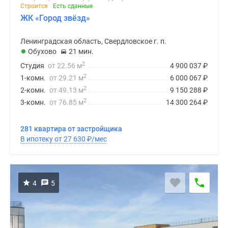
Строится
Есть сданные
ЖК «Город звёзд»
Ленинградская область, Свердловское г. п.
Обухово
21 мин.
2
Студия
от 22.56 м
4 900 037
₽
2
1-комн.
от 29.21 м
6 000 067
₽
2
2-комн.
от 49.13 м
9 150 288
₽
2
3-комн.
от 76.85 м
14 300 264
₽
281 квартира от застройщика
В ипотеку от 27 630
₽
/мес
4
5