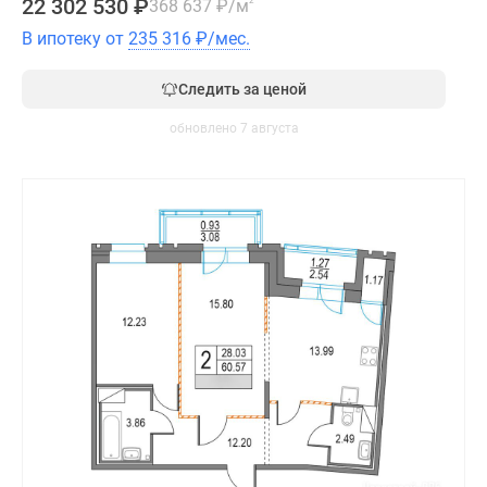
22 302 530
₽
368 637
₽
/м
2
В ипотеку от
235 316
₽
/мес.
Следить за ценой
обновлено 7 августа