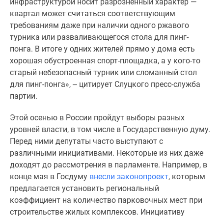
инфраструктурой носит разрозненный характер —
комнатные
квартал может считаться соответствующим
и
требованиям даже при наличии одного ржавого
более
турника или разваливающегося стола для пинг-
Готовые
понга. В итоге у одних жителей прямо у дома есть
новостройки
хорошая обустроенная спорт-площадка, а у кого-то
3-
старый небезопасный турник или сломанный стол
комнатные
для пинг-понга», ‒ цитирует Слуцкого пресс-служба
Военная
партии.
ипотека
Покупателю
Этой осенью в России пройдут выборы разных
Новостройки
уровней власти, в том числе в Государственную думу.
Санкт-
Перед ними депутаты часто выступают с
Петербурга
различными инициативами. Некоторые из них даже
Видеообзор
доходят до рассмотрения в парламенте. Например, в
новостроек
конце мая в Госдуму
внесли законопроект
, которым
Семейная
предлагается установить региональный
ипотека
коэффициент на количество парковочных мест при
Аналитика
строительстве жилых комплексов. Инициативу
рынка