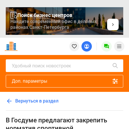
Поиск бизнес центров
Найдите современный офис в деловых
районах Санкт-Петербурга
Новостройки
Квартиры
Ипотека
Медиа
Удобный поиск новостроек
О
проекте
Доп. параметры
Контакты
Реклама
на
Вернуться в раздел
сайте
Vk
Дзен
В Госдуме предлагают закрепить
Продавцы
норматив спортивной