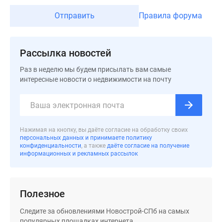
Коттеджные
Отправить
Правила форума
поселки
в
Ленинградской
Рассылка новостей
обл
Готовые
Раз в неделю мы будем присылать вам самые
коттеджные
интересные новости о недвижимости на почту
поселки
Строящиеся
коттеджные
поселки
Нажимая на кнопку, вы даёте согласие на обработку своих
Коттеджные
персональных данных и принимаете политику
конфиденциальности
, а также
даёте согласие на получение
поселки
информационных и рекламных рассылок
у
леса
Коттеджные
Полезное
поселки
у
Следите за обновлениями Новострой-СПб на самых
водоема
популярных площадках интернета