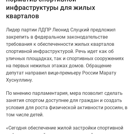
и
инфраструктуры для жилых
застройщики
кварталов
Коммерческие
помещения
Лидер партии ЛДПР Леонид Слуцкий предложил
Квартиры
закрепить в федеральном законодательстве
на
требования к обеспеченности жилых кварталов
карте
спортивной инфраструктурой. Речь идет как об
Эксперты
уличных площадках, так и спортивных сооружениях
и
на первых нежилых этажах домов. Обращение
авторы
депутат направил вице-премьеру России Марату
Машино-
Хуснуллину.
места
Специальные
По мнению парламентария, мера позволит сделать
предложения
занятия спортом доступнее для граждан и создать
Апартаменты
условия для роста физической активности россиян, в
Новостройки
том числе детей.
на
карте
«Сегодня обеспечение жилой застройки спортивной
4-