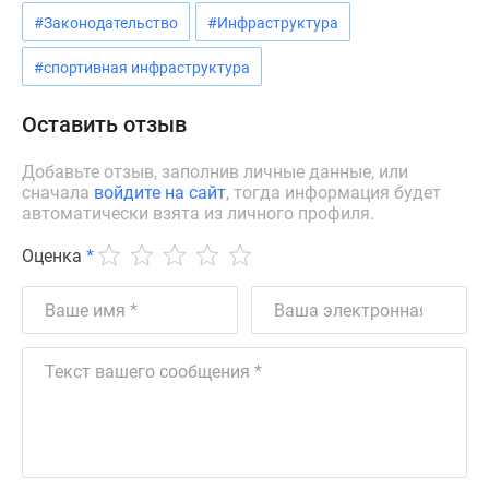
Квартиры
#Законодательство
#Инфраструктура
со
скидками
#спортивная инфраструктура
до
25%
Оставить отзыв
Новостройки
премиум-
Добавьте отзыв, заполнив личные данные, или
класса
сначала
войдите на сайт
, тогда информация будет
автоматически взята из личного профиля.
Новостройки
бизнес-
Оценка
*
класса
Дома
и
коттеджи
Коттеджные
поселки
в
Санкт-
Петербурге