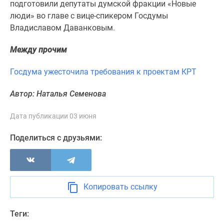
подготовили депутаты думской фракции «Новые
Панорамы
люди» во главе с вице-спикером Госдумы
новостроек
Владиславом Даванковым.
1-
комнатные
Между прочим
Субсидированная
застройщиком
Госдума ужесточила требования к проектам КРТ
Мнение
Автор: Наталья Семенова
эксперта
Студии
Дата публикации 03 июня
Ипотечный
калькулятор
Поделиться с друзьями:
Новости
недвижимости
Новостройки
Ленинградской
Копировать ссылку
области
ИТ-
Теги:
ипотека