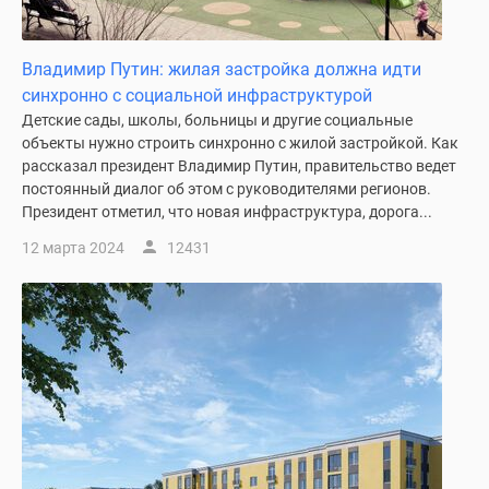
Коттеджные
поселки
Владимир Путин: жилая застройка должна идти
в
синхронно с социальной инфраструктурой
ипотеку
Детские сады, школы, больницы и другие социальные
Бизнес-
объекты нужно строить синхронно с жилой застройкой. Как
центры
рассказал президент Владимир Путин, правительство ведет
Коттеджи
постоянный диалог об этом с руководителями регионов.
Траншевая
Президент отметил, что новая инфраструктура, дорога...
ипотека
12 марта 2024
12431
Скидки
и
акции
Макс
Рассрочка