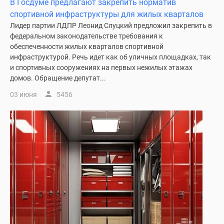
В Госдуме предлагают закрепить норматив
комнатные
спортивной инфраструктуры для жилых кварталов
и
Лидер партии ЛДПР Леонид Слуцкий предложил закрепить в
более
федеральном законодательстве требования к
Готовые
обеспеченности жилых кварталов спортивной
новостройки
инфраструктурой. Речь идет как об уличных площадках, так
3-
и спортивных сооружениях на первых нежилых этажах
комнатные
домов. Обращение депутат...
Военная
03 июня
5456
ипотека
Покупателю
Новостройки
Санкт-
Петербурга
Видеообзор
новостроек
Семейная
ипотека
Аналитика
рынка