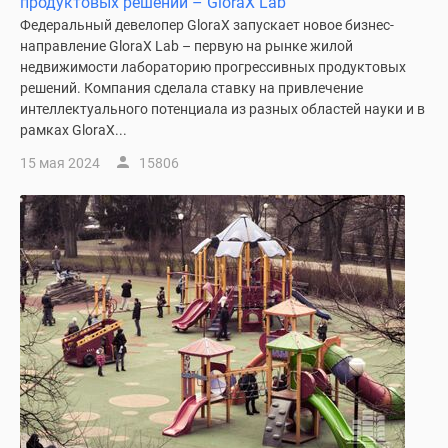
продуктовых решений – GloraX Lab
Коттеджные
Федеральный девелопер GloraX запускает новое бизнес-
поселки
направление GloraX Lab – первую на рынке жилой
в
недвижимости лабораторию прогрессивных продуктовых
Ленинградской
решений. Компания сделала ставку на привлечение
обл
интеллектуального потенциала из разных областей науки и в
рамках GloraX...
Готовые
коттеджные
15 мая 2024
15806
поселки
Строящиеся
коттеджные
поселки
Коттеджные
поселки
у
леса
Коттеджные
поселки
у
водоема