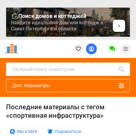
Поиск домов и коттеджей
Найдите идеальный дом или коттедж в
Санкт-Петербурге и области
Новостройки
Квартиры
Ипотека
Медиа
Удобный поиск новостроек
О
проекте
Доп. параметры
Контакты
Реклама
на
Последние материалы с тегом
сайте
«спортивная инфраструктура»
Vk
Дзен
Продавцы
Мы в MAX
Подписаться