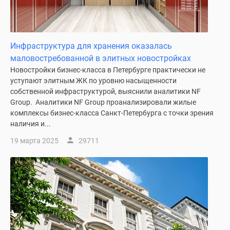
Панорамы
новостроек
1-
Инфраструктура для хранения оказалась
комнатные
маловостребованной в элитных новостройках
Субсидированная
Новостройки бизнес-класса в Петербурге практически не
застройщиком
уступают элитным ЖК по уровню насыщенности
Мнение
собственной инфраструктурой, выяснили аналитики NF
эксперта
Group. Аналитики NF Group проанализировали жилые
Студии
комплексы бизнес-класса Санкт-Петербурга с точки зрения
Ипотечный
наличия и...
калькулятор
19 марта 2025
29711
Новости
недвижимости
Новостройки
Ленинградской
области
ИТ-
ипотека