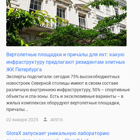
Квартиры
со
скидками
до
25%
Новостройки
премиум-
класса
Вертолетные площадки и причалы для яхт: какую
Новостройки
инфраструктуру предлагают резидентам элитных
бизнес-
ЖК Петербурга
класса
Эксперты подсчитали: сегодня 75% высокобюджетных
новостроек Северной столицы имеют в своем составе
Дома
различную внутреннюю инфраструктуру, 50% – спортивные
и
объекты и спа-зоны. Есть и эксклюзивные варианты – в
коттеджи
жилых комплексах оборудуют вертолетные площадки,
Коттеджные
причалы...
поселки
02 января 2025
40916
в
Санкт-
GloraX запускает уникальную лабораторию
Петербурге