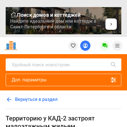
Поиск домов и коттеджей
Найдите идеальный дом или коттедж в
Санкт-Петербурге и области
Новостройки
Квартиры
Ипотека
Медиа
Удобный поиск новостроек
О
проекте
Доп. параметры
Контакты
Реклама
на
Вернуться в раздел
сайте
Vk
Дзен
Территорию у КАД-2 застроят
Продавцы
малоэтажным жильем