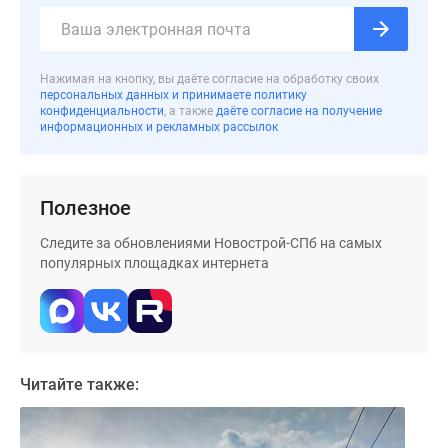
Коттеджные
поселки
в
Нажимая на кнопку, вы даёте согласие на обработку своих
Ленинградской
персональных данных и принимаете политику
обл
конфиденциальности
, а также
даёте согласие на получение
информационных и рекламных рассылок
Готовые
коттеджные
поселки
Строящиеся
Полезное
коттеджные
Следите за обновлениями Новострой-СПб на самых
поселки
популярных площадках интернета
Коттеджные
поселки
у
леса
Коттеджные
Читайте также:
поселки
у
водоема