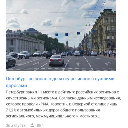
Коттеджные
поселки
в
ипотеку
Бизнес-
центры
Коттеджи
Траншевая
ипотека
Скидки
и
Петербург не попал в десятку регионов с лучшими
акции
дорогами
Макс
Петербург занял 11 место в рейтинге российских регионов с
Рассрочка
качественными регионами. Согласно данным исследования,
которое провели «РИА Новости», в Северной столице лишь
71,2% автомобильных дорог общего пользования
регионального, межмуниципального и местного...
06 августа
884