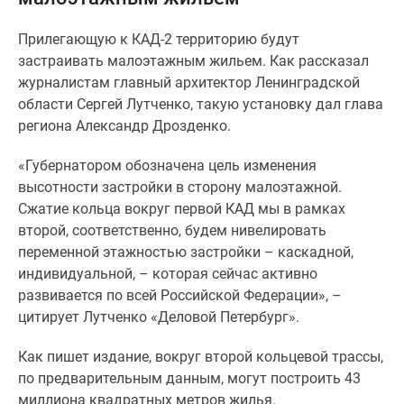
и
застройщики
Прилегающую к КАД-2 территорию будут
Коммерческие
застраивать малоэтажным жильем. Как рассказал
помещения
журналистам главный архитектор Ленинградской
Квартиры
области Сергей Лутченко, такую установку дал глава
на
региона Александр Дрозденко.
карте
Эксперты
«Губернатором обозначена цель изменения
и
высотности застройки в сторону малоэтажной.
авторы
Сжатие кольца вокруг первой КАД мы в рамках
Машино-
второй, соответственно, будем нивелировать
места
переменной этажностью застройки – каскадной,
Специальные
индивидуальной, – которая сейчас активно
предложения
развивается по всей Российской Федерации», –
Апартаменты
цитирует Лутченко «Деловой Петербург».
Новостройки
на
Как пишет издание, вокруг второй кольцевой трассы,
карте
по предварительным данным, могут построить 43
4-
миллиона квадратных метров жилья.