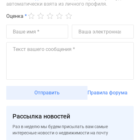
Квартиры
автоматически взята из личного профиля.
со
Оценка
*
скидками
до
25%
Новостройки
премиум-
класса
Новостройки
бизнес-
класса
Дома
и
Отправить
Правила форума
коттеджи
Коттеджные
поселки
Рассылка новостей
в
Раз в неделю мы будем присылать вам самые
Санкт-
интересные новости о недвижимости на почту
Петербурге