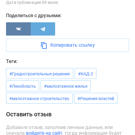
Дата публикации 09 июля
Панорамы
новостроек
Поделиться с друзьями:
1-
комнатные
Субсидированная
застройщиком
Копировать ссылку
Мнение
эксперта
Теги:
Студии
Ипотечный
#Градостроительные решения
#КАД-2
калькулятор
Новости
#Ленобласть
#малоэтажное жилье
недвижимости
#малоэтажное строительство
#Решения властей
Новостройки
Ленинградской
Оставить отзыв
области
ИТ-
Добавьте отзыв, заполнив личные данные, или
ипотека
сначала
войдите на сайт
, тогда информация будет