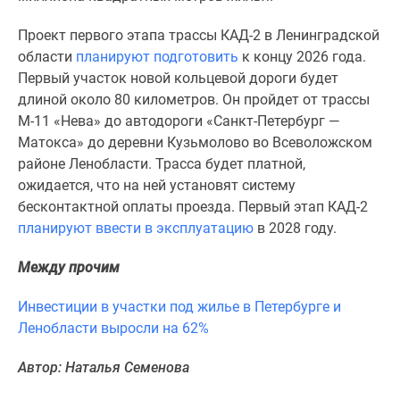
комнатные
и
Проект первого этапа трассы КАД-2 в Ленинградской
более
области
планируют подготовить
к концу 2026 года.
Готовые
Первый участок новой кольцевой дороги будет
новостройки
длиной около 80 километров. Он пройдет от трассы
3-
М-11 «Нева» до автодороги «Санкт-Петербург —
комнатные
Матокса» до деревни Кузьмолово во Всеволожском
Военная
районе Ленобласти. Трасса будет платной,
ипотека
ожидается, что на ней установят систему
Покупателю
бесконтактной оплаты проезда. Первый этап КАД-2
Новостройки
планируют ввести в эксплуатацию
в 2028 году.
Санкт-
Между прочим
Петербурга
Видеообзор
Инвестиции в участки под жилье в Петербурге и
новостроек
Ленобласти выросли на 62%
Семейная
ипотека
Автор: Наталья Семенова
Аналитика
рынка