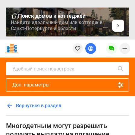
Поиск домов и коттеджей
Найдите идеальный дом или коттедж в
Санкт-Петербурге и области
Новостройки
Квартиры
Ипотека
Медиа
Удобный поиск новостроек
О
проекте
Доп. параметры
Контакты
Реклама
на
Вернуться в раздел
сайте
Vk
Дзен
Многодетным могут разрешить
Продавцы
получать выплату на погашение