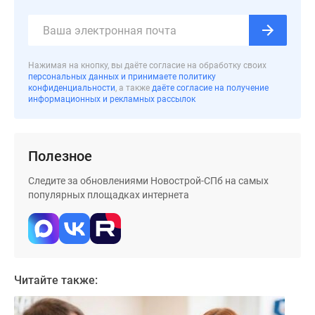
Коттеджные
поселки
в
Ленинградской
Нажимая на кнопку, вы даёте согласие на обработку своих
обл
персональных данных и принимаете политику
конфиденциальности
, а также
даёте согласие на получение
Готовые
информационных и рекламных рассылок
коттеджные
поселки
Строящиеся
Полезное
коттеджные
поселки
Следите за обновлениями Новострой-СПб на самых
Коттеджные
популярных площадках интернета
поселки
у
леса
Коттеджные
поселки
Читайте также:
у
водоема