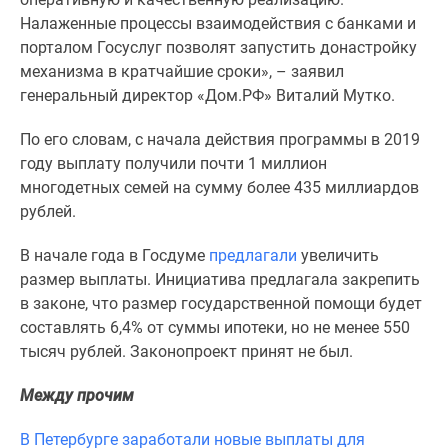
комнатные
Налаженные процессы взаимодействия с банками и
и
порталом Госуслуг позволят запустить донастройку
более
механизма в кратчайшие сроки», – заявил
Готовые
генеральный директор «Дом.РФ» Виталий Мутко.
новостройки
3-
По его словам, с начала действия программы в 2019
комнатные
году выплату получили почти 1 миллион
Военная
многодетных семей на сумму более 435 миллиардов
ипотека
рублей.
Покупателю
Новостройки
В начале года в Госдуме
предлагали
увеличить
Санкт-
размер выплаты. Инициатива предлагала закрепить
Петербурга
в законе, что размер государственной помощи будет
Видеообзор
составлять 6,4% от суммы ипотеки, но не менее 550
новостроек
тысяч рублей. Законопроект принят не был.
Семейная
Между прочим
ипотека
Аналитика
В Петербурге заработали новые выплаты для
рынка