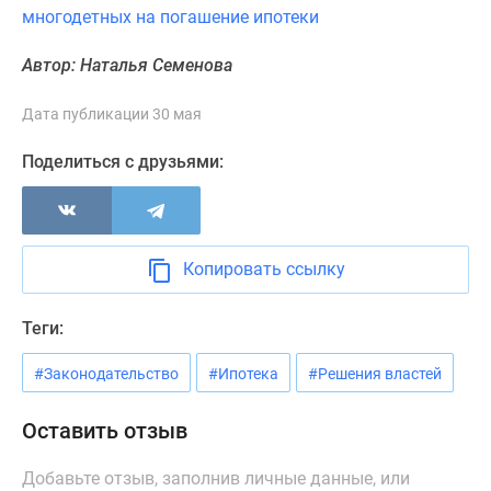
многодетных на погашение ипотеки
Панорамы
новостроек
Автор: Наталья Семенова
1-
комнатные
Дата публикации 30 мая
Субсидированная
застройщиком
Поделиться с друзьями:
Мнение
эксперта
Студии
Ипотечный
Копировать ссылку
калькулятор
Новости
Теги:
недвижимости
Новостройки
#Законодательство
#Ипотека
#Решения властей
Ленинградской
области
Оставить отзыв
ИТ-
ипотека
Добавьте отзыв, заполнив личные данные, или