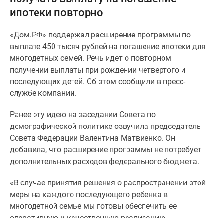
и
ипотеки повторно
застройщики
Коммерческие
«Дом.РФ» поддержал расширение программы по
помещения
выплате 450 тысяч рублей на погашение ипотеки для
Квартиры
многодетных семей. Речь идет о повторном
на
получении выплаты при рождении четвертого и
карте
последующих детей. Об этом сообщили в пресс-
Эксперты
службе компании.
и
авторы
Ранее эту идею на заседании Совета по
Машино-
демографической политике озвучила председатель
места
Совета Федерации Валентина Матвиенко. Он
Специальные
добавила, что расширение программы не потребует
предложения
дополнительных расходов федерального бюджета.
Апартаменты
Новостройки
«В случае принятия решения о распространении этой
на
меры на каждого последующего ребенка в
карте
многодетной семье мы готовы обеспечить ее
4-
оперативную и качественную реализацию.