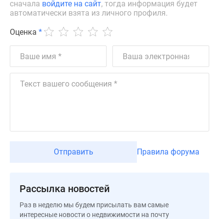
Квартиры
сначала
войдите на сайт
, тогда информация будет
автоматически взята из личного профиля.
со
скидками
Оценка
*
до
25%
Новостройки
премиум-
класса
Новостройки
бизнес-
класса
Дома
и
Отправить
Правила форума
коттеджи
Коттеджные
поселки
Рассылка новостей
в
Санкт-
Раз в неделю мы будем присылать вам самые
Петербурге
интересные новости о недвижимости на почту