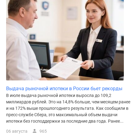
Коттеджные
поселки
в
ипотеку
Бизнес-
центры
Коттеджи
Траншевая
ипотека
Скидки
и
акции
Выдача рыночной ипотеки в России бьет рекорды
Макс
В июле выдача рыночной ипотеки выросла до 109,2
Рассрочка
миллиардов рублей. Это на 14,8% больше, чем месяцем ранее
и на 172% выше прошлогоднего результата. Как сообщили в
пресс-службе Сбера, это максимальный объем выдачи
ипотеки без господдержки за последние два года. Ранее...
06 августа
965