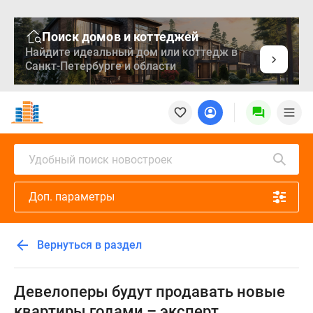
Поиск домов и коттеджей
Найдите идеальный дом или коттедж в
Санкт-Петербурге и области
Новостройки
Квартиры
Ипотека
Медиа
Удобный поиск новостроек
О
проекте
Доп. параметры
Контакты
Реклама
на
Вернуться в раздел
сайте
Vk
Дзен
Девелоперы будут продавать новые
Продавцы
квартиры годами – эксперт