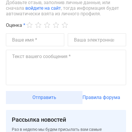
Квартиры
Добавьте отзыв, заполнив личные данные, или
сначала
войдите на сайт
, тогда информация будет
со
автоматически взята из личного профиля.
скидками
до
Оценка
*
25%
Новостройки
премиум-
класса
Новостройки
бизнес-
класса
Дома
и
коттеджи
Отправить
Правила форума
Коттеджные
поселки
в
Рассылка новостей
Санкт-
Петербурге
Раз в неделю мы будем присылать вам самые