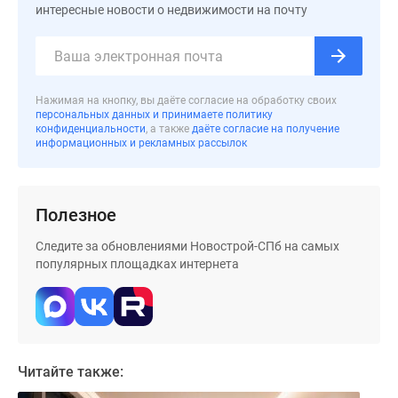
интересные новости о недвижимости на почту
Коттеджные
поселки
в
Ленинградской
обл
Нажимая на кнопку, вы даёте согласие на обработку своих
персональных данных и принимаете политику
Готовые
конфиденциальности
, а также
даёте согласие на получение
коттеджные
информационных и рекламных рассылок
поселки
Строящиеся
коттеджные
Полезное
поселки
Коттеджные
Следите за обновлениями Новострой-СПб на самых
популярных площадках интернета
поселки
у
леса
Коттеджные
поселки
Читайте также:
у
водоема