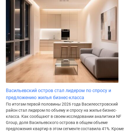
Коттеджные
поселки
в
ипотеку
Бизнес-
центры
Коттеджи
Траншевая
ипотека
Скидки
и
акции
Макс
Васильевский остров стал лидером по спросу и
Рассрочка
предложению жилья бизнес-класса
По итогам первой половины 2026 года Василеостровский
район стал лидером по объему и спросу на жилье бизнес-
класса. Как сообщают в своем исследовании аналитики NF
Group, доля Васильевского острова в общем объеме
предложения квартир в этом сегменте составила 41%. Кроме