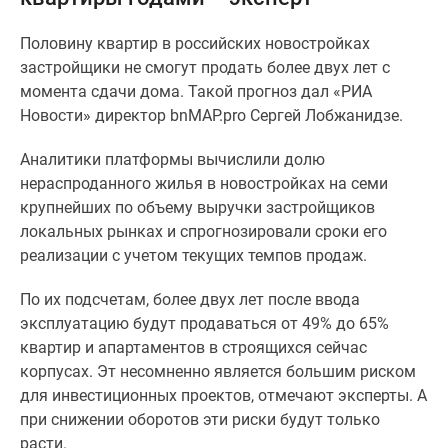
и
застройщики
Половину квартир в российских новостройках
Коммерческие
застройщики не смогут продать более двух лет с
помещения
момента сдачи дома. Такой прогноз дал «РИА
Квартиры
Новости» директор bnMAP.pro Сергей Лобжанидзе.
на
карте
Аналитики платформы вычислили долю
Эксперты
нераспроданного жилья в новостройках на семи
и
крупнейших по объему выручки застройщиков
авторы
локальных рынках и спрогнозировали сроки его
Машино-
реализации с учетом текущих темпов продаж.
места
Специальные
По их подсчетам, более двух лет после ввода
предложения
эксплуатацию будут продаваться от 49% до 65%
Апартаменты
квартир и апартаментов в строящихся сейчас
Новостройки
корпусах. Эт несомненно является большим риском
на
для инвестиционных проектов, отмечают эксперты. А
карте
при снижении оборотов эти риски будут только
4-
расти.