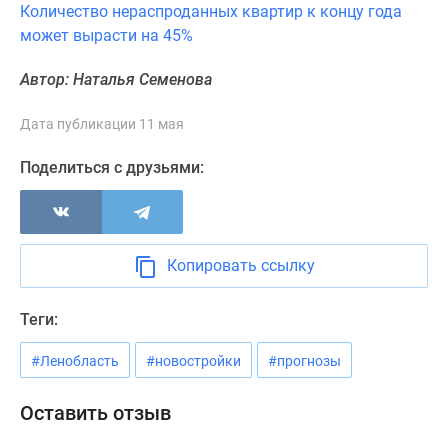
Количество нераспроданных квартир к концу года
Панорамы
может вырасти на 45%
новостроек
1-
Автор: Наталья Семенова
комнатные
Субсидированная
Дата публикации 11 мая
застройщиком
Мнение
Поделиться с друзьями:
эксперта
Студии
Ипотечный
калькулятор
Копировать ссылку
Новости
недвижимости
Теги:
Новостройки
Ленинградской
#Ленобласть
#новостройки
#прогнозы
области
ИТ-
Оставить отзыв
ипотека