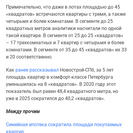
комнатные
Примечательно, что даже в лотах площадью до 45
и
«квадратов» встречаются квартиры с тремя, а также
более
четырьмя и более комнатами. В сегменте до 25
Готовые
квадратных метров аналитики насчитали по одной
новостройки
такой квартире. В сегменте от 25 до 25 «квадратов»
3-
– 17 трехкомнатных и 7 квартир с четырьмя и более
комнатные
комнатами. В сегменте от 35 до 45 «квадратов» их 33
Военная
и 20 соответственно.
ипотека
Покупателю
Как
ранее рассказывал
Новострой-СПб, за 5 лет
Новостройки
площадь квартир в комфорт-классе Петербурга
Санкт-
уменьшилась на 8 «квадратов». В 2020 году этот
Петербурга
показатель был равен 48,4 квадратного метра, но
Видеообзор
уже в 2025 сократился до 40,2 «квадратов».
новостроек
Семейная
Между прочим
ипотека
Семейная ипотека сократила площади покупаемых
Аналитика
квартир
рынка