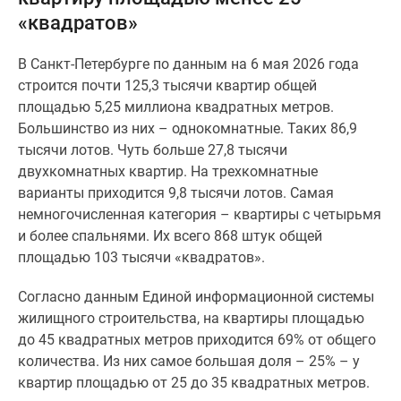
и
«квадратов»
застройщики
Коммерческие
В Санкт-Петербурге по данным на 6 мая 2026 года
помещения
строится почти 125,3 тысячи квартир общей
Квартиры
площадью 5,25 миллиона квадратных метров.
на
Большинство из них – однокомнатные. Таких 86,9
карте
тысячи лотов. Чуть больше 27,8 тысячи
Эксперты
двухкомнатных квартир. На трехкомнатные
и
варианты приходится 9,8 тысячи лотов. Самая
авторы
немногочисленная категория – квартиры с четырьмя
Машино-
и более спальнями. Их всего 868 штук общей
места
площадью 103 тысячи «квадратов».
Специальные
предложения
Согласно данным Единой информационной системы
Апартаменты
жилищного строительства, на квартиры площадью
Новостройки
до 45 квадратных метров приходится 69% от общего
на
количества. Из них самое большая доля – 25% – у
карте
квартир площадью от 25 до 35 квадратных метров.
4-