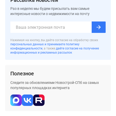
Рассылка новостей
Коттеджные
Раз в неделю мы будем присылать вам самые
поселки
интересные новости о недвижимости на почту
в
Ленинградской
обл
Готовые
коттеджные
Нажимая на кнопку, вы даёте согласие на обработку своих
персональных данных и принимаете политику
поселки
конфиденциальности
, а также
даёте согласие на получение
Строящиеся
информационных и рекламных рассылок
коттеджные
поселки
Коттеджные
Полезное
поселки
Следите за обновлениями Новострой-СПб на самых
у
популярных площадках интернета
леса
Коттеджные
поселки
у
водоема