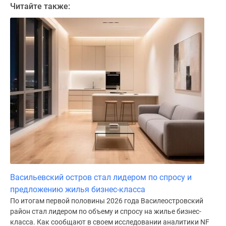
Читайте также:
Коттеджные
поселки
в
ипотеку
Бизнес-
центры
Коттеджи
Траншевая
ипотека
Скидки
и
акции
Макс
Рассрочка
Васильевский остров стал лидером по спросу и
предложению жилья бизнес-класса
По итогам первой половины 2026 года Василеостровский
район стал лидером по объему и спросу на жилье бизнес-
класса. Как сообщают в своем исследовании аналитики NF