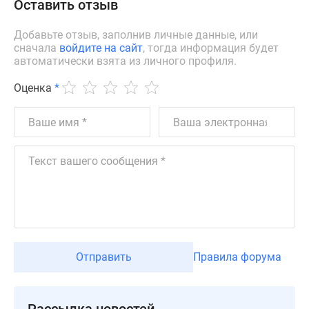
Оставить отзыв
Квартиры
со
Добавьте отзыв, заполнив личные данные, или
скидками
сначала
войдите на сайт
, тогда информация будет
до
автоматически взята из личного профиля.
25%
Новостройки
Оценка
*
премиум-
класса
Новостройки
бизнес-
класса
Дома
и
коттеджи
Коттеджные
поселки
Отправить
Правила форума
в
Санкт-
Петербурге