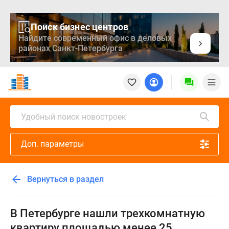
Поиск бизнес центров
Найдите современный офис в деловых
районах Санкт-Петербурга
Новостройки
Квартиры
Ипотека
Медиа
Удобный поиск новостроек
О
проекте
Доп. параметры
Контакты
Реклама
на
Вернуться в раздел
сайте
Vk
Дзен
В Петербурге нашли трехкомнатную
Продавцы
квартиру площадью менее 25