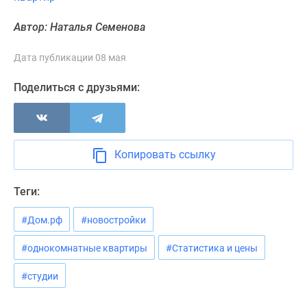
Панорамы
Автор: Наталья Семенова
новостроек
1-
Дата публикации 08 мая
комнатные
Субсидированная
Поделиться с друзьями:
застройщиком
Мнение
эксперта
Студии
Копировать ссылку
Ипотечный
калькулятор
Теги:
Новости
недвижимости
#Дом.рф
#новостройки
Новостройки
Ленинградской
#однокомнатные квартиры
#Статистика и цены
области
#студии
ИТ-
ипотека