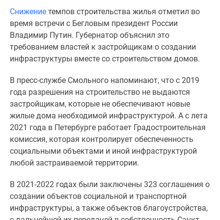
комнатные
Снижение
темпов строительства жилья отметил во
и
время встречи с Бегловым президент России
более
Владимир Путин. Губернатор объяснил это
Готовые
требованием властей к застройщикам о создании
новостройки
инфраструктуры вместе со строительством домов.
3-
комнатные
В пресс-службе Смольного напоминают, что с 2019
Военная
года разрешения на строительство не выдаются
ипотека
застройщикам, которые не обеспечивают новые
Покупателю
жилые дома необходимой инфраструктурой. А с лета
Новостройки
2021 года в Петербурге работает Градостроительная
Санкт-
комиссия, которая контролирует обеспеченность
Петербурга
социальными объектами и иной инфраструктурой
Видеообзор
любой застраиваемой территории.
новостроек
Семейная
В 2021-2022 годах были заключены 323 соглашения о
ипотека
создании объектов социальной и транспортной
Аналитика
инфраструктуры, а также объектов благоустройства,
рынка
с дальнейшей их передачей в собственность Санкт-