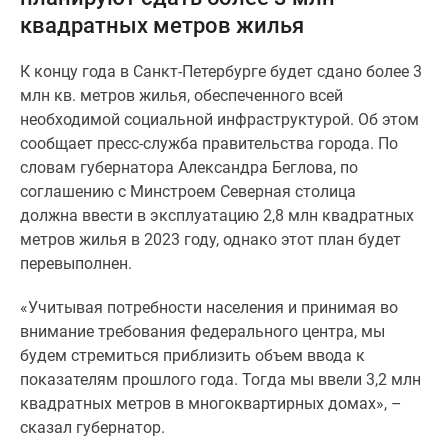
и
квадратных метров жилья
застройщики
Коммерческие
К концу года в Санкт-Петербурге будет сдано более 3
помещения
млн кв. метров жилья, обеспеченного всей
Квартиры
необходимой социальной инфраструктурой. Об этом
на
сообщает пресс-служба правительства города. По
карте
словам губернатора Александра Беглова, по
Эксперты
соглашению с Минстроем Северная столица
и
должна ввести в эксплуатацию 2,8 млн квадратных
авторы
метров жилья в 2023 году, однако этот план будет
Машино-
перевыполнен.
места
Специальные
«Учитывая потребности населения и принимая во
предложения
внимание требования федерального центра, мы
Апартаменты
будем стремиться приблизить объем ввода к
Новостройки
показателям прошлого года. Тогда мы ввели 3,2 млн
на
квадратных метров в многоквартирных домах», –
карте
сказал губернатор.
4-