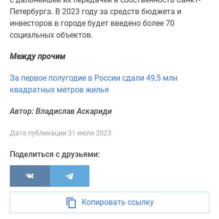
Панорамы
Петербурга. В 2023 году за средств бюджета и
новостроек
инвесторов в городе будет введено более 70
1-
социальных объектов.
комнатные
Между прочим
Субсидированная
застройщиком
За первое полугодие в России сдали 49,5 млн
Мнение
квадратных метров жилья
эксперта
Студии
Автор: Владислав Аскариди
Ипотечный
калькулятор
Дата публикации 31 июля 2023
Новости
недвижимости
Поделиться с друзьями:
Новостройки
Ленинградской
области
ИТ-
Копировать ссылку
ипотека