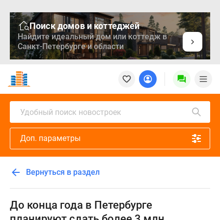
Поиск домов и коттеджей
Найдите идеальный дом или коттедж в
Санкт-Петербурге и области
Новостройки
Квартиры
Ипотека
Медиа
Удобный поиск новостроек
О
проекте
Доп. параметры
Контакты
Реклама
на
Вернуться в раздел
сайте
Vk
Дзен
До конца года в Петербурге
Продавцы
планируют сдать более 3 млн