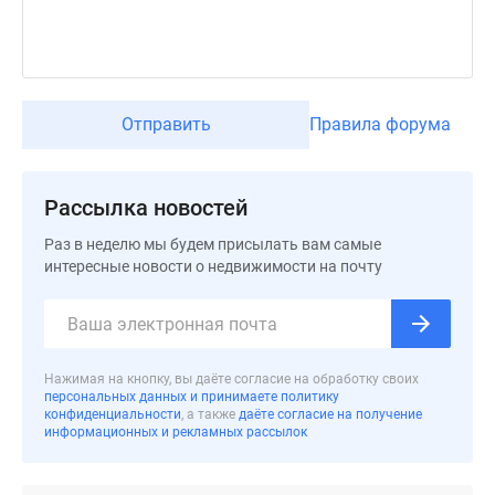
Коттеджные
поселки
в
Ленинградской
обл
Отправить
Правила форума
Готовые
коттеджные
поселки
Рассылка новостей
Строящиеся
Раз в неделю мы будем присылать вам самые
коттеджные
интересные новости о недвижимости на почту
поселки
Коттеджные
поселки
у
Нажимая на кнопку, вы даёте согласие на обработку своих
леса
персональных данных и принимаете политику
Коттеджные
конфиденциальности
, а также
даёте согласие на получение
информационных и рекламных рассылок
поселки
у
водоема