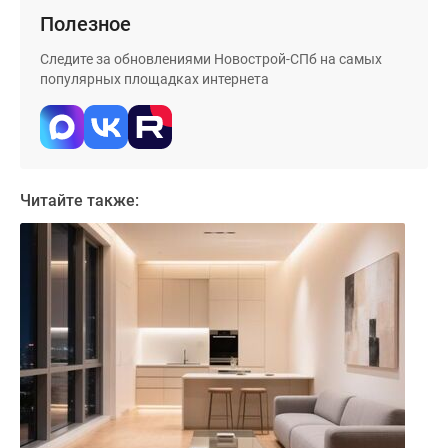
Коттеджные
Полезное
поселки
Следите за обновлениями Новострой-СПб на самых
в
популярных площадках интернета
ипотеку
Бизнес-
центры
Коттеджи
Траншевая
Читайте также:
ипотека
Скидки
и
акции
Макс
Рассрочка