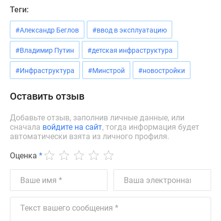
Квартиры
Теги:
со
скидками
#Александр Беглов
#ввод в эксплуатацию
до
25%
#Владимир Путин
#детская инфраструктура
Новостройки
#Инфраструктура
#Минстрой
#новостройки
премиум-
класса
Оставить отзыв
Новостройки
бизнес-
Добавьте отзыв, заполнив личные данные, или
класса
сначала
войдите на сайт
, тогда информация будет
Дома
автоматически взята из личного профиля.
и
Оценка
*
коттеджи
Коттеджные
поселки
в
Санкт-
Петербурге