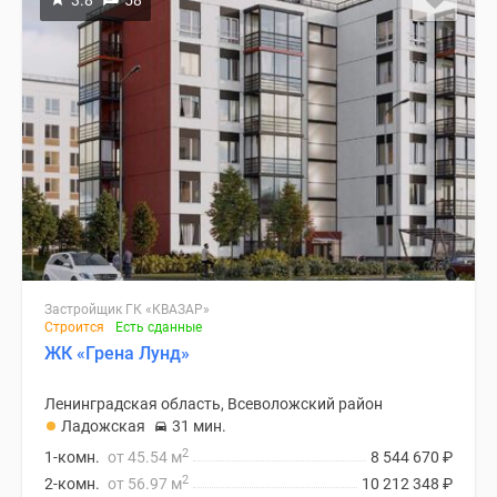
3.8
58
Застройщик ГК «КВАЗАР»
Строится
Есть сданные
ЖК «Грена Лунд»
Ленинградская область, Всеволожский район
Ладожская
31 мин.
2
1-комн.
от 45.54 м
8 544 670
₽
2
2-комн.
от 56.97 м
10 212 348
₽