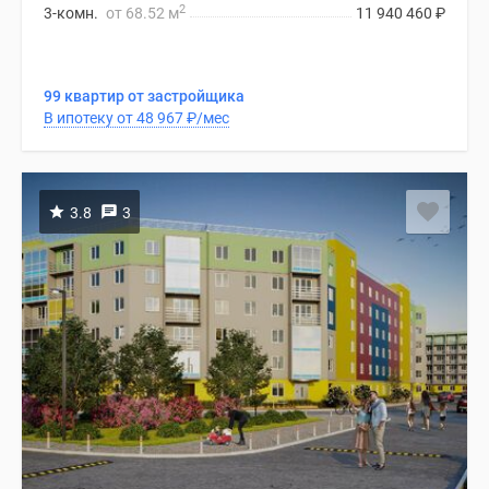
2
3-комн.
от 68.52 м
11 940 460
₽
99 квартир от застройщика
В ипотеку от 48 967
₽
/мес
3.8
3