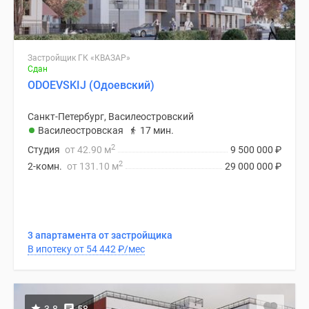
Застройщик ГК «КВАЗАР»
Сдан
ODOEVSKIJ (Одоевский)
Санкт-Петербург, Василеостровский
Василеостровская
17 мин.
2
Студия
от 42.90 м
9 500 000
₽
2
2-комн.
от 131.10 м
29 000 000
₽
3 апартамента от застройщика
В ипотеку от 54 442
₽
/мес