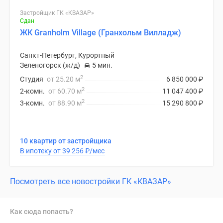
Застройщик ГК «КВАЗАР»
Сдан
ЖК Granholm Village (Гранхольм Вилладж)
Санкт-Петербург, Курортный
Зеленогорск (ж/д)
5 мин.
2
Студия
от 25.20 м
6 850 000
₽
2
2-комн.
от 60.70 м
11 047 400
₽
2
3-комн.
от 88.90 м
15 290 800
₽
10 квартир от застройщика
В ипотеку от 39 256
₽
/мес
Посмотреть все новостройки ГК «КВАЗАР»
Как сюда попасть?