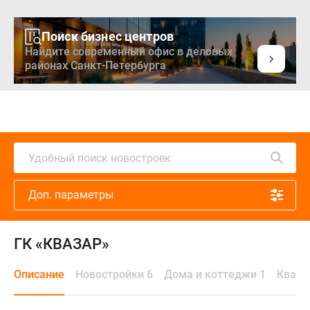
Поиск бизнес центров
Найдите современный офис в деловых
районах Санкт-Петербурга
Удобный поиск новостроек
Доп. параметры
ГК «КВАЗАР»
Описание
Новостройки 6
Дома и коттеджи 1
Кварт