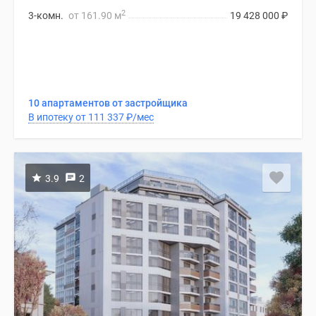
2
3-комн.
от 161.90 м
19 428 000
₽
10 апартаментов от застройщика
В ипотеку от 111 337
₽
/мес
3.9
2