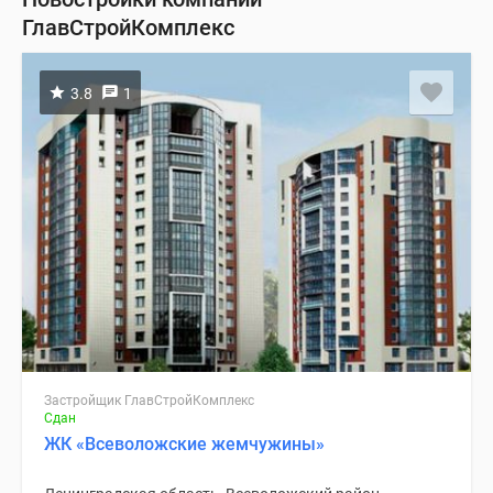
ГлавСтройКомплекс
3.8
1
Застройщик ГлавСтройКомплекс
Сдан
ЖК «Всеволожские жемчужины»