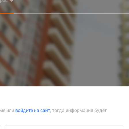
прос
ные или
войдите на сайт
, тогда информация будет