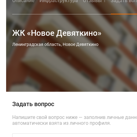
Описание
Инфраструктура
Отзывы
Задать во
1
ЖК «Новое Девяткино»
Ленинградская область, Новое Девяткино
Задать вопрос
Напишите свой вопрос ниже — заполнив личные дан
автоматически взята из личного профиля.