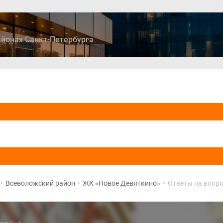
йонах Санкт-Петербурга
ры
Дома и коттеджи
Ипотека
Медиа
Консультация
•
Всеволожский район
•
ЖК «Новое Девяткино»
•
Ответы на вопр