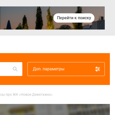
Перейти к поиску
Войти
Доп. параметры
осы про ЖК «Новое Девяткино»