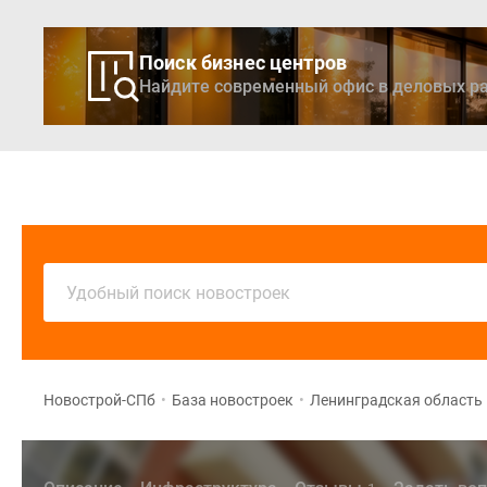
Поиск бизнес центров
Найдите современный офис в деловых ра
Новостройки
Кварти
Удобный поиск новостроек
Новострой-СПб
•
База новостроек
•
Ленинградская область