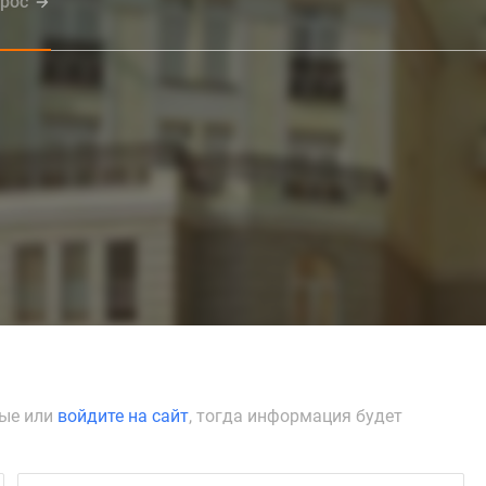
прос
ные или
войдите на сайт
, тогда информация будет