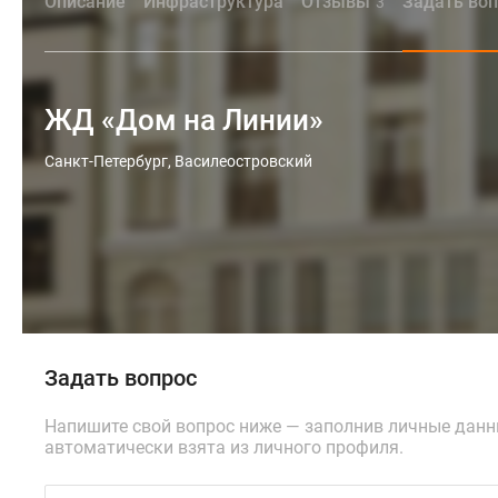
Описание
Инфраструктура
Отзывы
Задать во
3
ЖД «Дом на Линии»
Санкт-Петербург, Василеостровский
Задать вопрос
Напишите свой вопрос ниже — заполнив личные дан
автоматически взята из личного профиля.