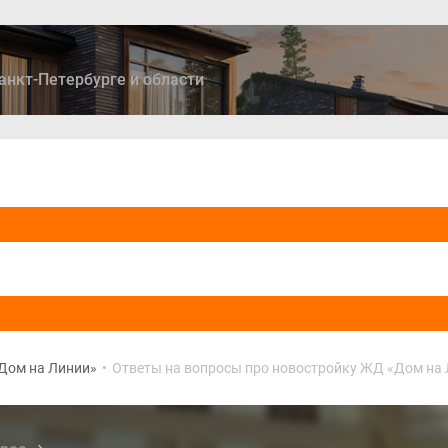
анкт-Петербурге и области
ры
Дома и коттеджи
Ипотека
Медиа
Консультация
Дом на Линии»
•
Ответы на вопросы про новостройку ЖД «Дом на