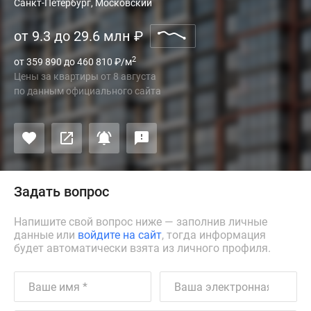
Санкт-Петербург, Московский
от 9.3 до 29.6 млн
₽
2
от 359 890 до 460 810
₽
/м
Цены за квартиры
от
8 августа
по данным официального сайта
Задать вопрос
Напишите свой вопрос ниже — заполнив личные
данные или
войдите на сайт
, тогда информация
будет автоматически взята из личного профиля.