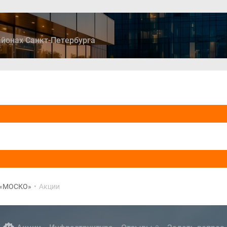
йонах Санкт-Петербурга
ры
Дома и коттеджи
Ипотека
Медиа
Консультация
«МОСКО»
•
Акции