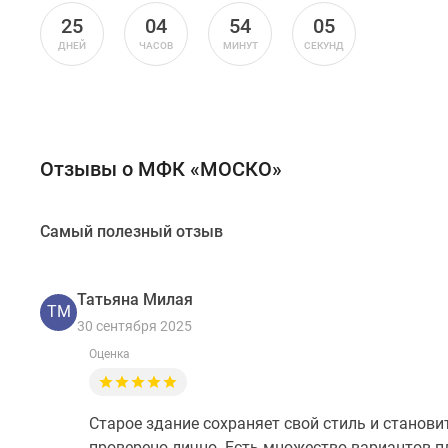
25
04
54
04
ДНЕЙ
ЧАСОВ
МИНУТ
СЕКУНД
Отзывы о МФК «МОСКО»
Самый полезный отзыв
Татьяна Милая
ТМ
30 сентября 2025
Оценка
Старое здание сохраняет свой стиль и станов
проверено лично. Есть множество вариантов п