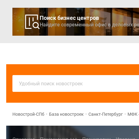
Поиск бизнес центров
Найдите современный офис в деловых ра
Новостройки
Кварти
Удобный поиск новостроек
Новострой-СПб
•
База новостроек
•
Санкт-Петербург
•
МФК 