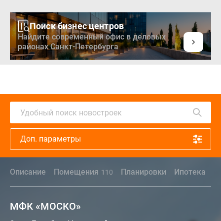
Поиск бизнес центров
Найдите современный офис в деловых
районах Санкт-Петербурга
Удобный поиск новостроек
Доп. параметры
Описание
Помещения
Планировки
Ипотека
110
МФК «МОСКО»