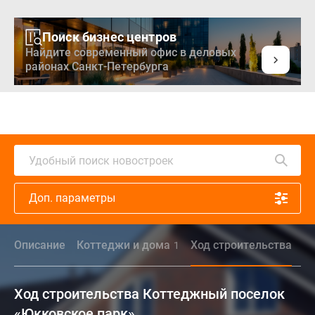
Поиск бизнес центров
Найдите современный офис в деловых
районах Санкт-Петербурга
Удобный поиск новостроек
Доп. параметры
Описание
Коттеджи и дома
Ход строительства
П
1
Ход строительства Коттеджный поселок
«Юкковское парк»