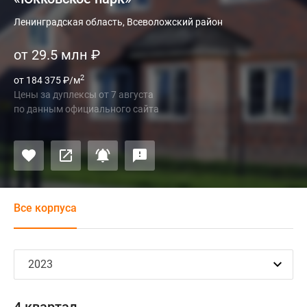
Ленинградская область, Всеволожский район
от 29.5 млн
₽
2
от 184 375
₽
/м
Цены за дуплексы
от
7 августа
по данным официального сайта
Все корпуса