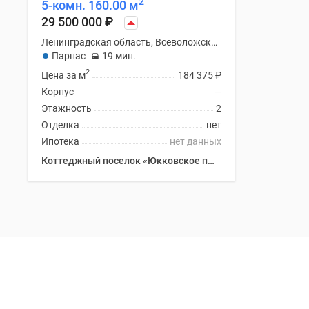
2
5-комн. 160.00 м
29 500 000
₽
Ленинградская область, Всеволожский район
Парнас
19 мин.
2
Цена за м
184 375
₽
Корпус
—
Этажность
2
Отделка
нет
Ипотека
нет данных
Коттеджный поселок «Юкковское парк»