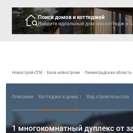
Поиск домов и коттеджей
Найдите идеальный дом или коттедж в С
Новостройки
Кварти
Новострой-СПб
•
База новостроек
•
Ленинградская область
Описание
Коттеджи и дома
Ход строительства
1
1 многокомнатный дуплекс от з