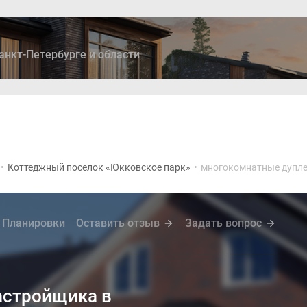
анкт-Петербурге и области
ры
Дома и коттеджи
Ипотека
Медиа
Консультация
•
Коттеджный поселок «Юкковское парк»
•
многокомнатные дупл
Планировки
Оставить отзыв
Задать вопрос
астройщика в