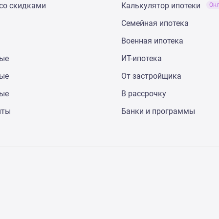
со скидками
Калькулятор ипотеки
Он
Семейная ипотека
Военная ипотека
ные
ИТ-ипотека
ные
От застройщика
ные
В рассрочку
нты
Банки и программы