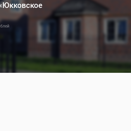
 «Юкковское
ублей