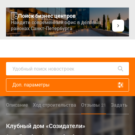
Поиск бизнес центров
Найдите современный офис в деловых
районах Санкт-Петербурга
Удобный поиск новостроек
Доп. параметры
Описание
Ход строительства
Отзывы
Задать во
21
Клубный дом «Созидатели»