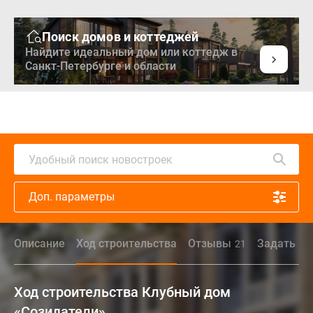
Поиск домов и коттеджей
Найдите идеальный дом или коттедж в
Санкт-Петербурге и области
Удобный поиск новостроек
Доп. параметры
Описание
Ход строительства
Отзывы
Задать во
21
Ход строительства Клубный дом
«Созидатели»