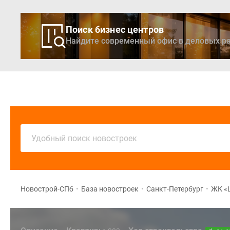
Поиск бизнес центров
Найдите современный офис в деловых ра
Новостройки
Кварти
Удобный поиск новостроек
Новострой-СПб
•
База новостроек
•
Санкт-Петербург
•
ЖК «