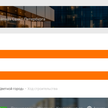
йонах Санкт-Петербурга
ры
Дома и коттеджи
Ипотека
Медиа
Консультация
Цветной город»
•
Ход строительства