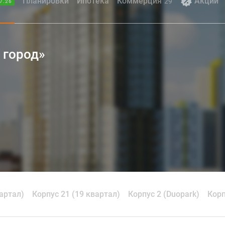
Планировки
Ипотека
Коммерция
Акции
29
7.26
 город»
вартал)
Корпус 21 (19 квартал)
Корпус 2 (Duopark)
Корп