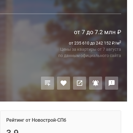
от 7 до 7.2 млн
₽
2
от 235 610 до 242 152
₽
/м
Цены за квартиры
от
7 августа
по данным официального сайта
Рейтинг от Новострой-СПб