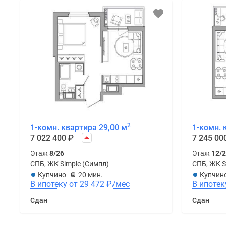
2
1-комн. квартира 29,00 м
1-комн. 
7 022 400
₽
7 245 00
Этаж
8/26
Этаж
12/
СПБ, ЖК Simple (Симпл)
СПБ, ЖК S
Купчино
20 мин.
Купчин
В ипотеку от 29 472
₽
/мес
Сдан
Сдан