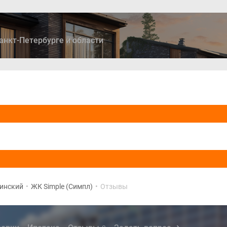
анкт-Петербурге и области
ры
Дома и коттеджи
Ипотека
Медиа
Консультация
инский
•
ЖК Simple (Симпл)
•
Отзывы