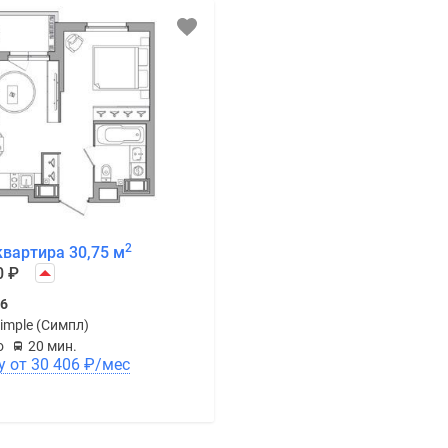
2
квартира 30,75 м
0
₽
26
imple (Симпл)
о
20 мин.
В ипотеку от 30 406
₽
/мес