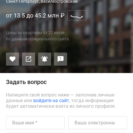
Санкт-Петербург, Василеостровский
от 13.5 до 45.2 млн
₽
Цены за квартиры
от
22 июля
по данным официального сайта
Задать вопрос
Напишите свой вопрос ниже — заполнив личные
данные или
войдите на сайт
, тогда информация
будет автоматически взята из личного профиля.