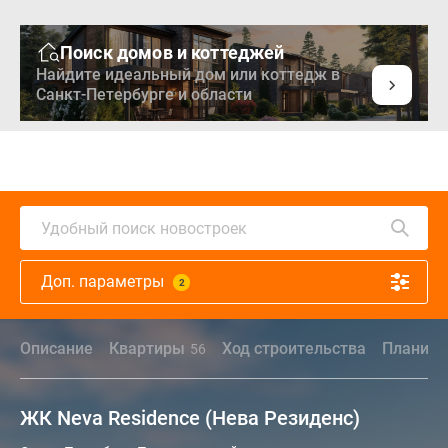
Поиск домов и коттеджей
Найдите идеальный дом или коттедж в
Санкт-Петербурге и области
Удобный поиск новостроек
Доп. параметры
2
Описание
Квартиры
Ход строительства
Планиро
56
ЖК Neva Residence (Нева Резиденс)