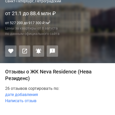
Санкт-Петербург, Петроградский
от 21.1 до 88.4 млн
₽
2
от 527 200 до 917 300
₽
/м
Цены за квартиры
от
8 августа
по данным официального сайта
Отзывы о ЖК Neva Residence (Нева
Резиденс)
26 отзывов сортировать по:
дате добавления
Написать отзыв