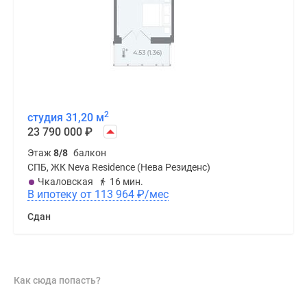
2
студия 31,20 м
23 790 000
₽
Этаж
8/8
балкон
СПБ, ЖК Neva Residence (Нева Резиденс)
Чкаловская
16 мин.
В ипотеку от 113 964
₽
/мес
Сдан
Как сюда попасть?