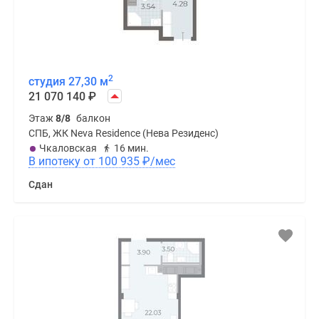
2
студия 27,30 м
21 070 140
₽
Этаж
8/8
балкон
СПБ, ЖК Neva Residence (Нева Резиденс)
Чкаловская
16 мин.
В ипотеку от 100 935
₽
/мес
Сдан