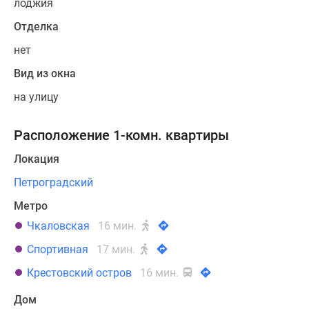
лоджия
Отделка
нет
Вид из окна
на улицу
Расположение 1-комн. квартиры
Локация
Петроградский
Метро
Чкаловская
16 мин.
Спортивная
17 мин.
Крестовский остров
16 мин.
Дом