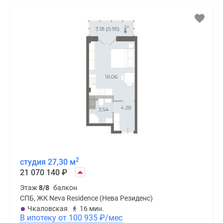
2
студия 27,30 м
21 070 140
₽
Этаж
8/8
балкон
СПБ, ЖК Neva Residence (Нева Резиденс)
Чкаловская
16 мин.
В ипотеку от 100 935
₽
/мес