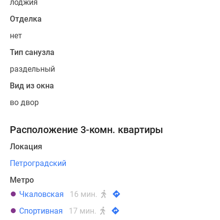
лоджия
Отделка
нет
Тип санузла
раздельный
Вид из окна
во двор
Расположение 3-комн. квартиры
Локация
Петроградский
Метро
Чкаловская
16 мин.
Спортивная
17 мин.