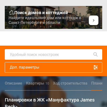
Поиск домов и коттеджей
Найдите идеальный дом или коттедж в
Санкт-Петербурге и области
Удобный поиск новостроек
Доп. параметры
Описание
Квартиры
Ход строительства
Планиро
10
Планировки в ЖК «Мануфактура James
Beck»