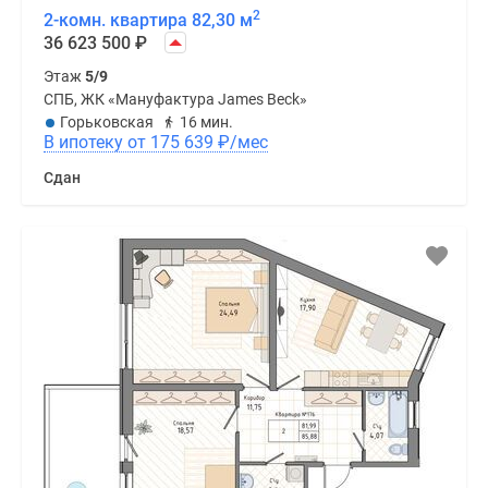
2
2-комн. квартира 82,30 м
36 623 500
₽
Этаж
5/9
СПБ, ЖК «Мануфактура James Beck»
Горьковская
16 мин.
В ипотеку от 175 639
₽
/мес
Сдан