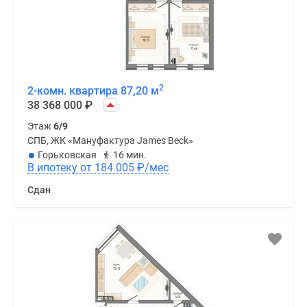
2
2-комн. квартира 87,20 м
38 368 000
₽
Этаж
6/9
СПБ, ЖК «Мануфактура James Beck»
Горьковская
16 мин.
В ипотеку от 184 005
₽
/мес
Сдан