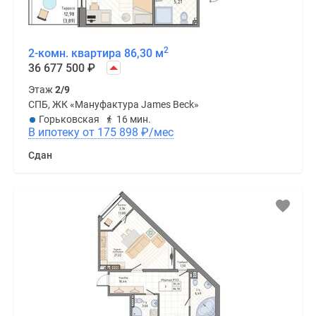
2
2-комн. квартира 86,30 м
36 677 500
₽
Этаж
2/9
СПБ, ЖК «Мануфактура James Beck»
Горьковская
16 мин.
В ипотеку от 175 898
₽
/мес
Сдан