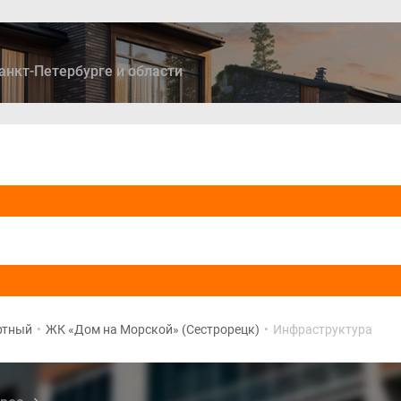
анкт-Петербурге и области
ры
Дома и коттеджи
Ипотека
Медиа
Консультация
ртный
•
ЖК «Дом на Морской» (Сестрорецк)
•
Инфраструктура