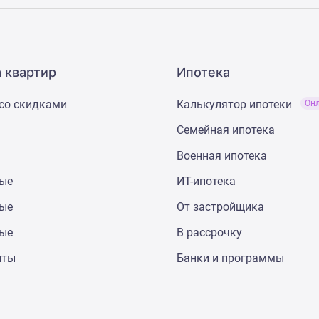
 квартир
Ипотека
со скидками
Калькулятор ипотеки
Он
Семейная ипотека
Военная ипотека
ные
ИТ-ипотека
ные
От застройщика
ные
В рассрочку
нты
Банки и программы