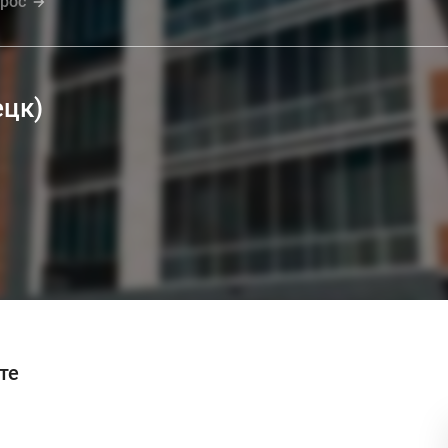
прос
ецк)
те