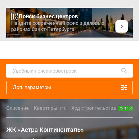
Поиск бизнес центров
Найдите современный офис в деловых
районах Санкт-Петербурга
Удобный поиск новостроек
Доп. параметры
Описание
Квартиры
Ход строительства
140
31.07.2
ЖК «Астра Континенталь»