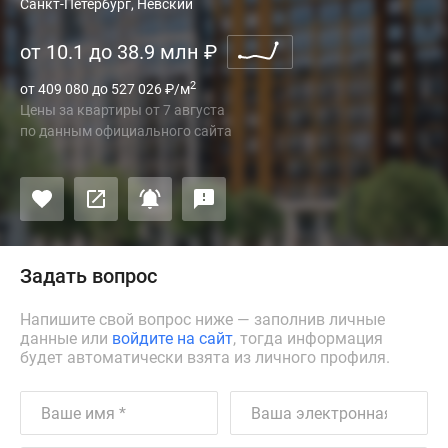
Санкт-Петербург, Невский
от 10.1 до 38.9 млн
₽
2
от 409 080 до 527 026
₽
/м
Цены за квартиры
от
7 августа
по данным официального сайта
Задать вопрос
Напишите свой вопрос ниже — заполнив личные
данные или
войдите на сайт
, тогда информация
будет автоматически взята из личного профиля.