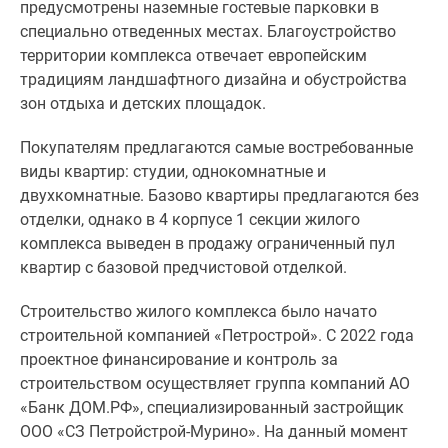
предусмотрены наземные гостевые парковки в
ограниченный
специально отведенных местах. Благоустройство
пул
территории комплекса отвечает европейским
квартир
традициям ландшафтного дизайна и обустройства
с
зон отдыха и детских площадок.
базовой
предчистовой
Покупателям предлагаются самые востребованные
отделкой.
виды квартир: студии, однокомнатные и
двухкомнатные. Базово квартиры предлагаются без
Строительство
отделки, однако в 4 корпусе 1 секции жилого
жилого
комплекса выведен в продажу ограниченный пул
комплекса
квартир с базовой предчистовой отделкой.
было
начато
Строительство жилого комплекса было начато
строительной
строительной компанией «Петрострой». С 2022 года
компанией
проектное финансирование и контроль за
«Петрострой».
строительством осуществляет группа компаний АО
С
«Банк ДОМ.РФ», специализированный застройщик
2022
ООО «СЗ Петройстрой-Мурино». На данный момент
года