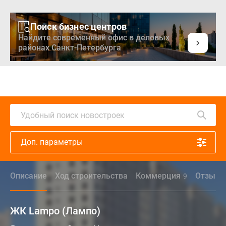
Поиск бизнес центров
Найдите современный офис в деловых
районах Санкт-Петербурга
Удобный поиск новостроек
Доп. параметры
Описание
Ход строительства
Коммерция
Отзыв
9
ЖК Lampo (Лампо)