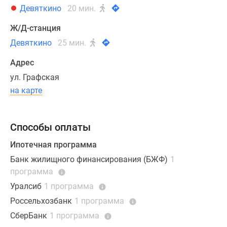
Девяткино
20 мин.
На
первом
Ж/Д-станция
этаже
Девяткино
25 мин.
зданий
Адрес
запланированы
коммерческие
ул. Графская
помещения
на карте
для
создания
инфраструктуры
Способы оплаты
шаговой
Ипотечная программа
доступности.
Банк жилищного финансирования (БЖФ)
1
В
программа
отдельном
крыле
Уралсиб
1 программа
корпуса
Россельхозбанк
1 программа
расположился
СберБанк
1 программа
муниципальный