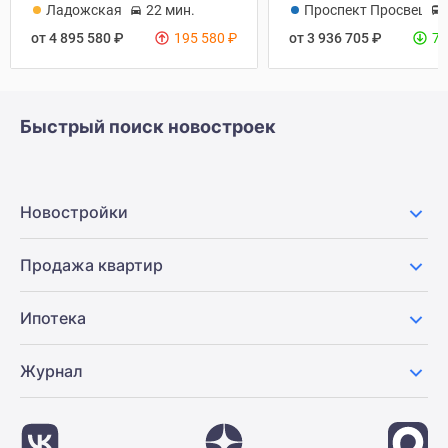
Ладожская
22 мин.
Проспект Просвещен
от 4 895 580
₽
195 580
₽
от 3 936 705
₽
76
Быстрый поиск новостроек
Новостройки
Продажа квартир
Ипотека
Журнал