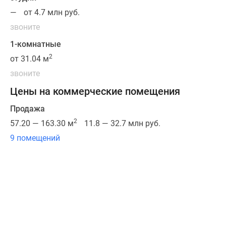
стандартам
—
от 4.7 млн руб.
строительства
звоните
домов
комфорт-
1-комнатные
класса
2
от 31.04 м
с
звоните
применением
Цены на коммерческие помещения
системы
бесшовных
Продажа
фасадов
2
57.20 — 163.30 м
11.8 — 32.7 млн руб.
«Финнград».
9 помещений
Высота
корпусов
16-
19
этажей.
В
жилом
комплексе