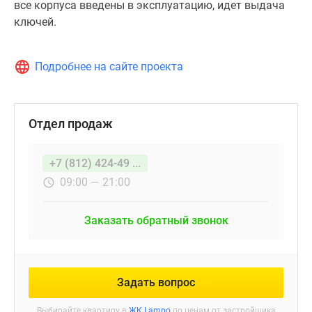
все корпуса введены в эксплуатацию, идет выдача
проектное
ключей.
финансирование
и
контроль
Подробнее на сайте проекта
за
строительством
осуществляет
Отдел продаж
группа
компаний
+7 (812) 424-49 ...
АО
«Банк
09:00 — 21:00
ДОМ.РФ»,
специализированный
Заказать обратный звонок
застройщик
ООО
«СЗ
Петройстрой-
Задать вопрос
Мурино».
Выбирайте квартиру в
ЖК Lampo
по ценам от застройщика