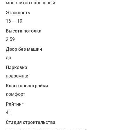
монолитно-панельный
на
Этажность
115
машиномест.
16 — 19
На
Высота потолка
территории
2.59
комплекса
предусмотрены
Двор без машин
наземные
да
гостевые
Парковка
парковки
в
подземная
специально
Класс новостройки
отведенных
комфорт
местах.
Благоустройство
Рейтинг
территории
4.1
комплекса
Стадия строительства
отвечает