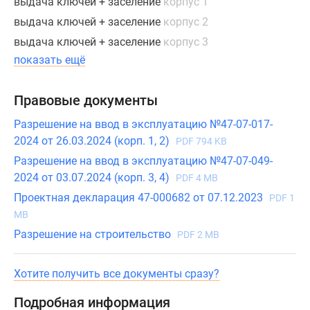
выдача ключей + заселение
корпус 1
европейским
традициям
выдача ключей + заселение
корпус 2
ландшафтного
выдача ключей + заселение
корпус 3
дизайна
показать ещё
и
обустройства
Правовые документы
зон
отдыха
Разрешение на ввод в эксплуатацию №47-07-017-
и
2024 от 26.03.2024 (корп. 1, 2)
PDF 794 KB
детских
Разрешение на ввод в эксплуатацию №47-07-049-
площадок.
2024 от 03.07.2024 (корп. 3, 4)
PDF 4 MB
Проектная декларация 47-000682 от 07.12.2023
PDF 1
Покупателям
MB
предлагаются
самые
Разрешение на строительство
PDF 2 MB
востребованные
виды
Хотите получить все документы сразу?
квартир:
студии,
Подробная информация