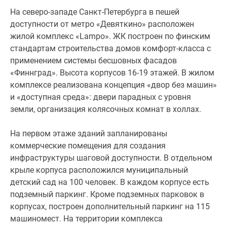
однокомнатные
На северо-западе Санкт-Петербурга в пешей
и
доступности от метро «Девяткино» расположен
двухкомнатные.
жилой комплекс «Lampo». ЖК построен по финским
Базово
стандартам строительства домов комфорт-класса с
квартиры
применением системы бесшовных фасадов
предлагаются
«Финнград». Высота корпусов 16-19 этажей. В жилом
без
комплексе реализована концепция «двор без машин»
отделки,
и «доступная среда»: двери парадных с уровня
однако
земли, организация колясочных комнат в холлах.
в
4
На первом этаже зданий запланированы
корпусе
коммерческие помещения для создания
1
инфраструктуры шаговой доступности. В отдельном
секции
крыле корпуса расположился муниципальный
жилого
детский сад на 100 человек. В каждом корпусе есть
комплекса
подземный паркинг. Кроме подземных парковок в
выведен
корпусах, построен дополнительный паркинг на 115
в
машиномест. На территории комплекса
продажу