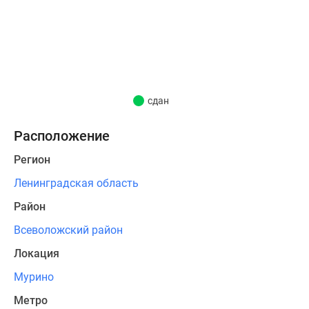
реализована
концепция
«двор
без
машин»
и
сдан
«доступная
среда»:
Расположение
двери
Регион
парадных
с
Ленинградская область
уровня
Район
земли,
организация
Всеволожский район
колясочных
Локация
комнат
Мурино
в
холлах.
Метро