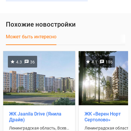
Похожие новостройки
Может быть интересно
4.3
36
4.1
116
ЖК Jaanila Drive (Янила
ЖК «Верен Норт
Драйв)
Сертолово»
Ленинградская область, Всеволожский район