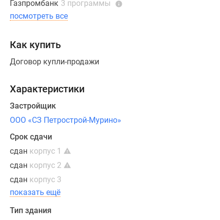
Газпромбанк
3 программы
детский
посмотреть все
сад
на
100
Как купить
человек.
Договор купли-продажи
В
каждом
Характеристики
корпусе
есть
Застройщик
подземный
ООО «СЗ Петрострой-Мурино»
паркинг.
Кроме
Срок сдачи
подземных
сдан
корпус 1
парковок
сдан
корпус 2
в
сдан
корпус 3
корпусах,
показать ещё
построен
дополнительный
Тип здания
паркинг