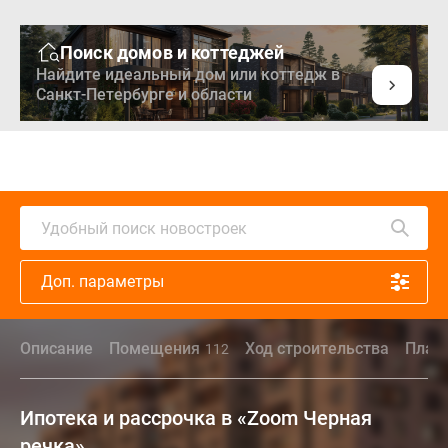
Поиск домов и коттеджей
Найдите идеальный дом или коттедж в
Санкт-Петербурге и области
Удобный поиск новостроек
Доп. параметры
Описание
Помещения
Ход строительства
План
112
Ипотека и рассрочка в «Zoom Черная
речка»