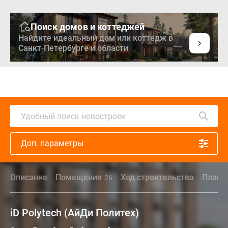
Поиск домов и коттеджей
Найдите идеальный дом или коттедж в
Санкт-Петербурге и области
Удобный поиск новостроек
Доп. параметры
Описание
Помещения
Ход строительства
Плани
26
iD Polytech (АйДи Политех)