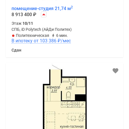
2
помещение-студия 21,74 м
8 913 400
₽
Этаж
10/11
СПБ, iD Polytech (АйДи Политех)
Политехническая
6 мин.
В ипотеку от 103 386
₽
/мес
Сдан