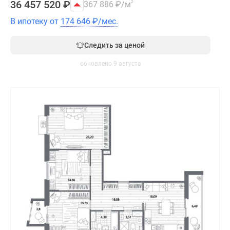
36 457 520
₽
367 886
₽
/м
2
В ипотеку от
174 646
₽
/мес.
Следить за ценой
обновлено 9 августа