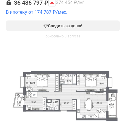
36 486 797
₽
374 454
₽
/м
2
В ипотеку от
174 787
₽
/мес.
Следить за ценой
обновлено 8 августа