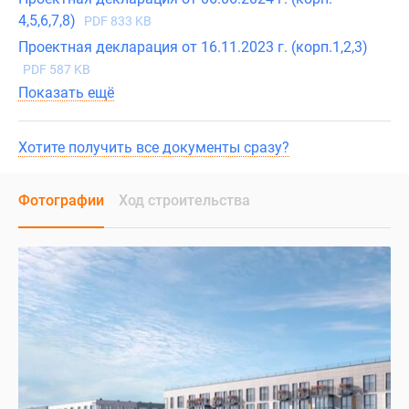
4,5,6,7,8)
PDF 833 KB
Проектная декларация от 16.11.2023 г. (корп.1,2,3)
PDF 587 KB
Показать ещё
Хотите получить все документы сразу?
Фотографии
Ход строительства