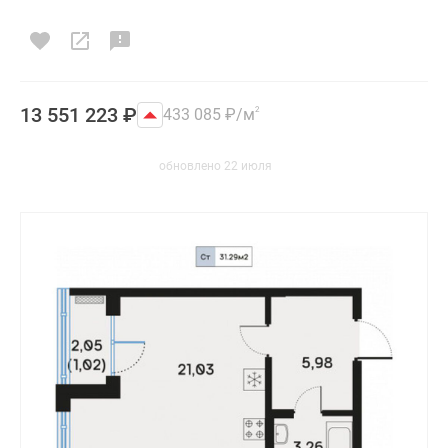
13 551 223
₽
433 085
₽
/м
2
обновлено 22 июля