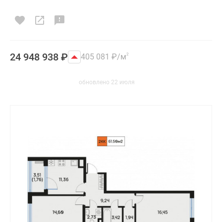
24 948 938
₽
405 081
₽
/м
2
обновлено 22 июля